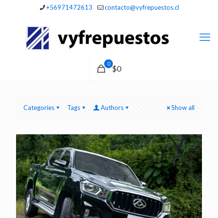
+56971472613
contacto@vyfrepuestos.cl
0
$0
Categories
Tags
Authors
Show all