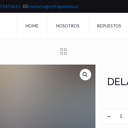
71472613
contacto@vyfrepuestos.cl
HOME
NOSOTROS
REPUESTOS
DEL
PARACHOQU
DELANTERO