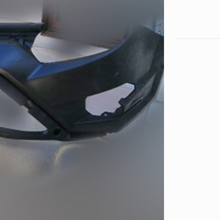
JMC
VIGUS
5
cantidad