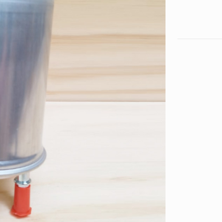
DIESEL
JMC
VIGUS
WORK
cantidad