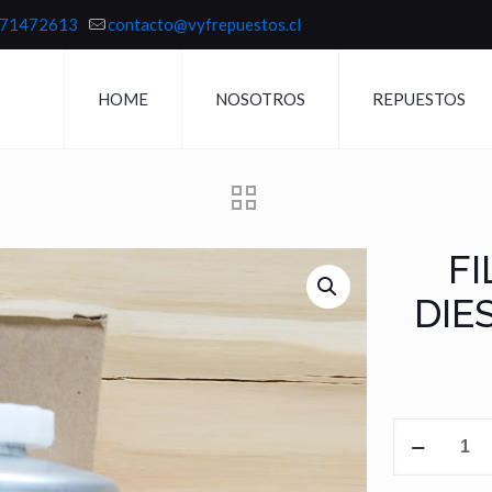
71472613
contacto@vyfrepuestos.cl
HOME
NOSOTROS
REPUESTOS
F
DIE
FILTRO
DECANTAD