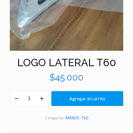
LOGO LATERAL T60
$
45.000
LOGO
Agregar al carrito
LATERAL
T60
cantidad
Categorías:
MAXUS
,
T60