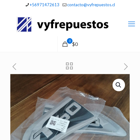
+56971472613
contacto@vyfrepuestos.cl
0
$0