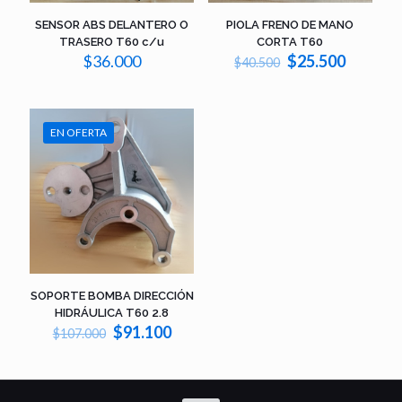
SENSOR ABS DELANTERO O
PIOLA FRENO DE MANO
TRASERO T60 c/u
CORTA T60
El
El
$
36.000
$
25.500
$
40.500
precio
precio
original
actual
era:
es:
$40.500.
$25.500
EN OFERTA
SOPORTE BOMBA DIRECCIÓN
HIDRÁULICA T60 2.8
El
El
$
91.100
$
107.000
precio
precio
original
actual
era:
es:
$107.000.
$91.100.