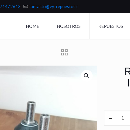
71472613
contacto@vyfrepuestos.cl
HOME
NOSOTROS
REPUESTOS
ROTULA
SUPERIOR