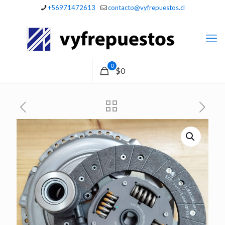
+56971472613
contacto@vyfrepuestos.cl
0
$0