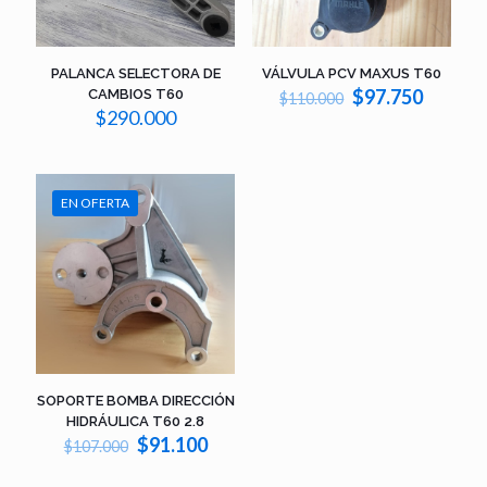
PALANCA SELECTORA DE
VÁLVULA PCV MAXUS T60
El
El
$
97.750
CAMBIOS T60
$
110.000
precio
precio
$
290.000
original
actual
era:
es:
$110.000.
$97.75
EN OFERTA
SOPORTE BOMBA DIRECCIÓN
HIDRÁULICA T60 2.8
El
El
$
91.100
$
107.000
precio
precio
original
actual