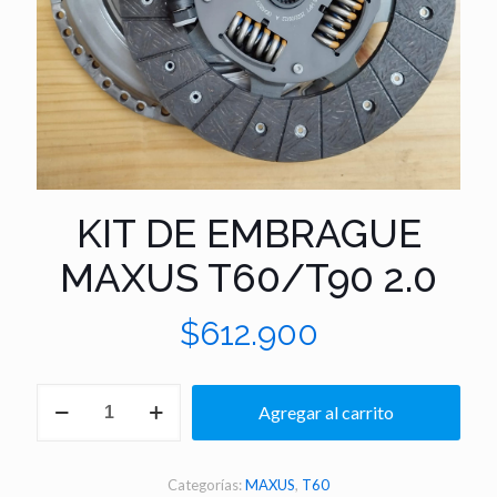
KIT DE EMBRAGUE
MAXUS T60/T90 2.0
$
612.900
KIT
Agregar al carrito
DE
EMBRAGUE
MAXUS
T60/T90
Categorías:
MAXUS
,
T60