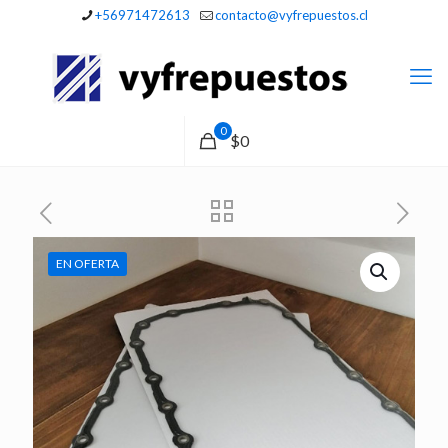
+56971472613
contacto@vyfrepuestos.cl
0
$0
EN OFERTA