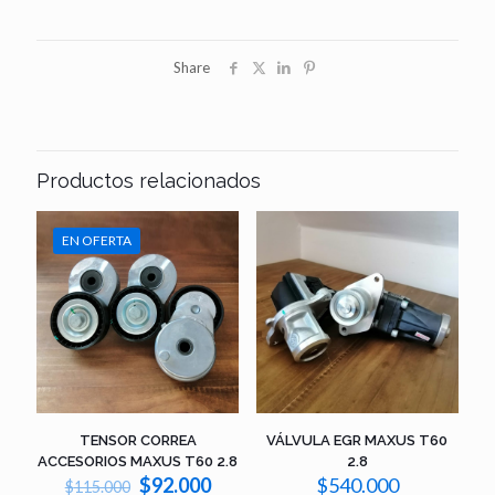
Share
Productos relacionados
EN OFERTA
TENSOR CORREA
VÁLVULA EGR MAXUS T60
ACCESORIOS MAXUS T60 2.8
2.8
El
El
$
92.000
$
540.000
$
115.000