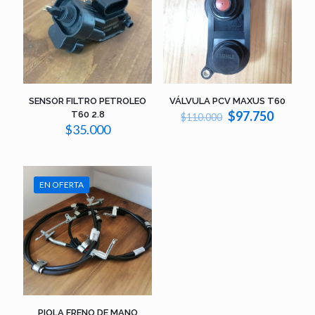
SENSOR FILTRO PETROLEO
VÁLVULA PCV MAXUS T60
El
El
$
97.750
T60 2.8
$
110.000
precio
precio
$
35.000
original
actual
era:
es:
$110.000.
$97.75
EN OFERTA
PIOLA FRENO DE MANO