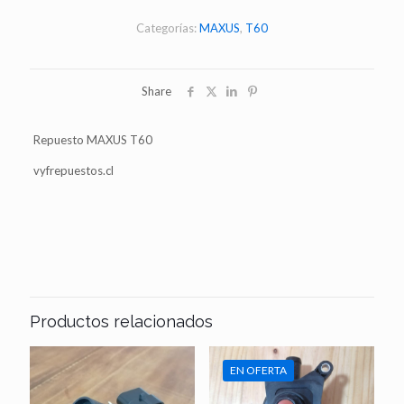
$130.000.
$128.00
T60
2.8
Categorías:
MAXUS
,
T60
cantidad
Share
Repuesto MAXUS T60
vyfrepuestos.cl
Productos relacionados
EN OFERTA