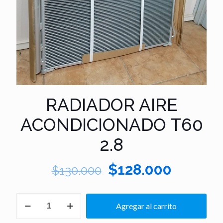
RADIADOR AIRE
ACONDICIONADO T60
2.8
El
El
$
128.000
$
130.000
precio
precio
original
actual
RADIADOR
Agregar al carrito
AIRE
era:
es:
ACONDICIONADO