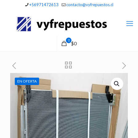
+56971472613
contacto@vyfrepuestos.cl
0
$0
EN OFERTA