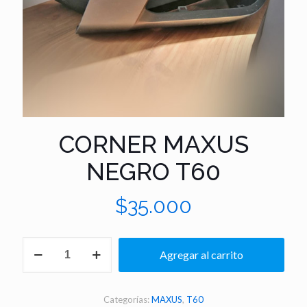
CORNER MAXUS
NEGRO T60
$
35.000
CORNER
Agregar al carrito
MAXUS
NEGRO
T60
cantidad
Categorías:
MAXUS
,
T60