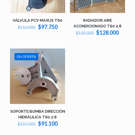
VÁLVULA PCV MAXUS T60
RADIADOR AIRE
El
El
$
97.750
ACONDICIONADO T60 2.8
$
110.000
precio
precio
El
El
$
128.000
$
130.000
original
actual
precio
precio
era:
es:
original
actual
$110.000.
$97.750.
era:
es:
$130.000.
$128.0
EN OFERTA
SOPORTE BOMBA DIRECCIÓN
HIDRÁULICA T60 2.8
El
El
$
91.100
$
107.000
precio
precio
original
actual