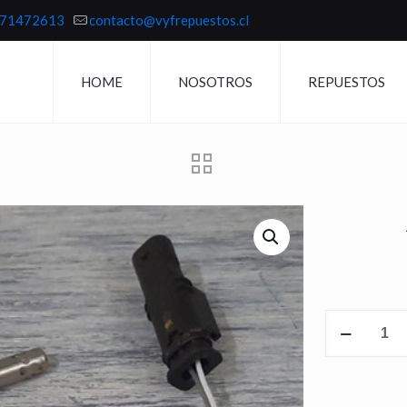
71472613
contacto@vyfrepuestos.cl
HOME
NOSOTROS
REPUESTOS
SENSOR
DPF
T60
cantidad