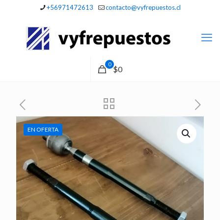
+56971472613
contacto@vyfrepuestos.cl
0
$0
EN OFERTA