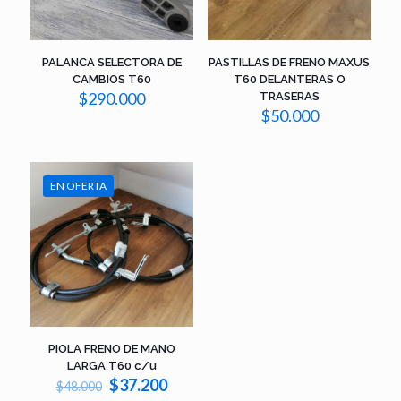
PALANCA SELECTORA DE
PASTILLAS DE FRENO MAXUS
CAMBIOS T60
T60 DELANTERAS O
$
290.000
TRASERAS
$
50.000
EN OFERTA
PIOLA FRENO DE MANO
LARGA T60 c/u
El
El
$
37.200
$
48.000
precio
precio