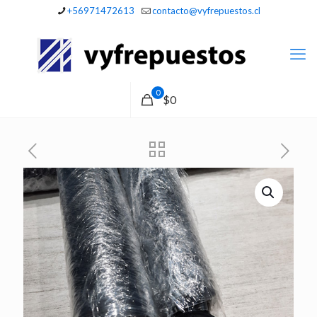
+56971472613
contacto@vyfrepuestos.cl
0
$0