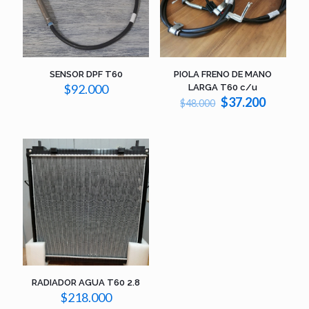
SENSOR DPF T60
PIOLA FRENO DE MANO
$
92.000
LARGA T60 c/u
El
El
$
37.200
$
48.000
precio
precio
original
actual
era:
es:
$48.000.
$37.200
RADIADOR AGUA T60 2.8
$
218.000