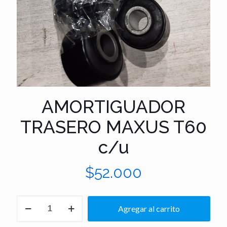
AMORTIGUADOR
TRASERO MAXUS T60
c/u
$
52.000
AMORTIGUADOR
Agregar al carrito
TRASERO
MAXUS