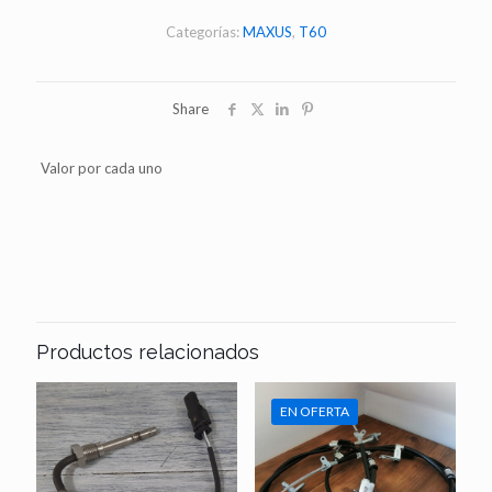
T60
c/u
Categorías:
MAXUS
,
T60
cantidad
Share
Valor por cada uno
Productos relacionados
EN OFERTA