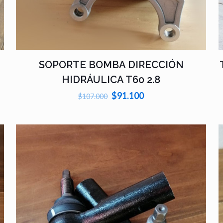
SOPORTE BOMBA DIRECCIÓN
HIDRÁULICA T60 2.8
El
El
$
91.100
$
107.000
precio
precio
original
actual
era:
es:
$107.000.
$91.100.