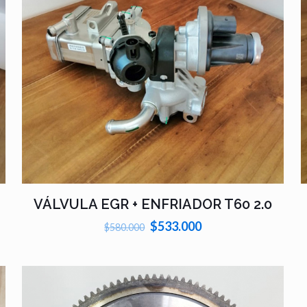
VÁLVULA EGR + ENFRIADOR T60 2.0
El
El
$
533.000
$
580.000
precio
precio
original
actual
era:
es:
$580.000.
$533.000.