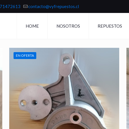
71472613
contacto@vyfrepuestos.cl
HOME
NOSOTROS
REPUESTOS
EN OFERTA