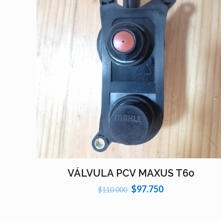
VÁLVULA PCV MAXUS T60
El
El
$
97.750
$
110.000
precio
precio
original
actual