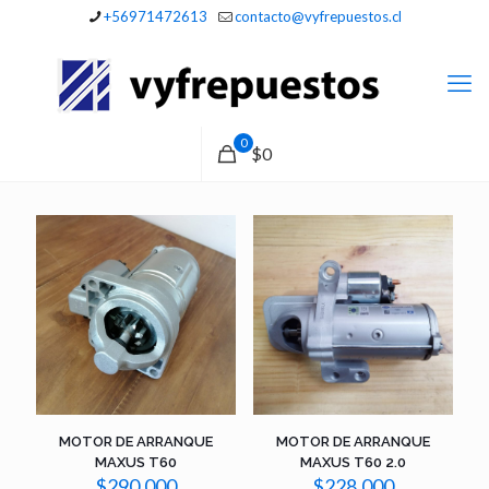
+56971472613
contacto@vyfrepuestos.cl
0
$0
MOTOR DE ARRANQUE
MOTOR DE ARRANQUE
MAXUS T60
MAXUS T60 2.0
$
290.000
$
228.000