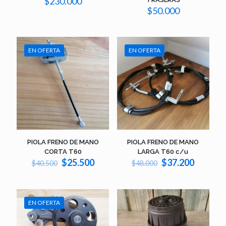
$
230.000
$
50.000
EN OFERTA
EN OFERTA
PIOLA FRENO DE MANO
PIOLA FRENO DE MANO
CORTA T60
LARGA T60 c/u
El
El
El
El
$
25.500
$
37.200
$
40.500
$
48.000
precio
precio
precio
precio
original
actual
original
actual
era:
es:
era:
es:
$40.500.
$25.500.
$48.000.
$37.200
EN OFERTA