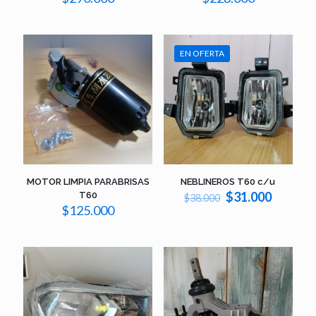
EN OFERTA
MOTOR LIMPIA PARABRISAS
NEBLINEROS T60 c/u
El
El
$
31.000
T60
$
38.000
precio
precio
$
125.000
original
actual
era:
es:
$38.000.
$31.000