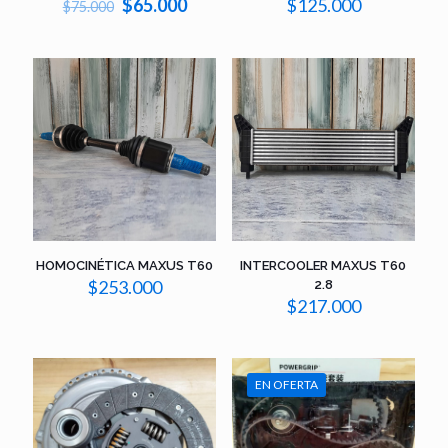
El
El
$
125.000
$
65.000
$
75.000
precio
precio
original
actual
era:
es:
$75.000.
$65.000.
HOMOCINÉTICA MAXUS T60
INTERCOOLER MAXUS T60
$
253.000
2.8
$
217.000
EN OFERTA