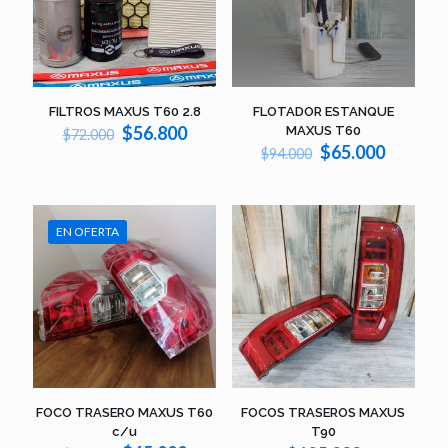
FILTROS MAXUS T60 2.8
FLOTADOR ESTANQUE
El
El
$
56.800
MAXUS T60
$
72.000
precio
precio
El
El
$
65.000
$
94.000
original
actual
precio
precio
era:
es:
original
actual
$72.000.
$56.800.
era:
es:
$94.000.
$65.000
EN OFERTA
FOCOS TRASEROS MAXUS
FOCO TRASERO MAXUS T60
T90
c/u