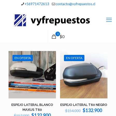
+56971472613
contacto@vyfrepuestos.cl
0
$0
EN OFERTA
EN OFERTA
ESPEJO LATERAL BLANCO
ESPEJO LATERAL T60 NEGRO
El
El
$
132.900
MAXUS T60
$
154.000
El
El
precio
precio
$
132.900
$
157.000