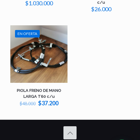
$
1.030.000
c/u
$
26.000
EN OFERTA
PIOLA FRENO DE MANO
LARGA T60 c/u
El
El
$
37.200
$
48.000
precio
precio
original
actual
era:
es:
$48.000.
$37.200.