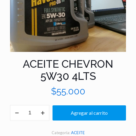
ACEITE CHEVRON
5W30 4LTS
$
55.000
ACEITE
Agregar al carrito
CHEVRON
5W30
4LTS
cantidad
Categoría:
ACEITE