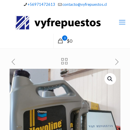
+56971472613
contacto@vyfrepuestos.cl
0
$0