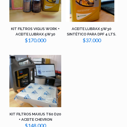
KIT FILTROS VIGUS WORK +
ACEITE LUBRAX 5W30
ACEITE LUBRAX 5W30
SINTÉTICO PARA DPF 4 LTS.
$
170.000
$
37.000
KIT FILTROS MAXUS T60 D20
+ ACEITE CHEVRON
$
148.000